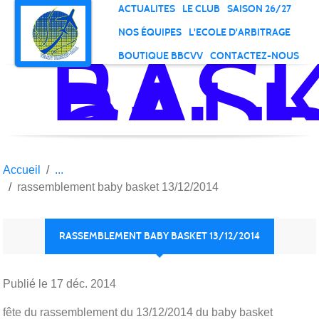
Panneau de gestion des cookies
ACTUALITES
LE CLUB
SAISON 26/27
NOS ÉQUIPES
L'ECOLE D'ARBITRAGE
BAS
BOUTIQUE BBCVV
CONTACTEZ-NOUS
BALL
CLU
DE
VELI
VIL
Accueil
rassemblement baby basket 13/12/2014
RASSEMBLEMENT BABY BASKET 13/12/2014
Publié le
17 déc. 2014
fête du rassemblement du 13/12/2014 du baby basket