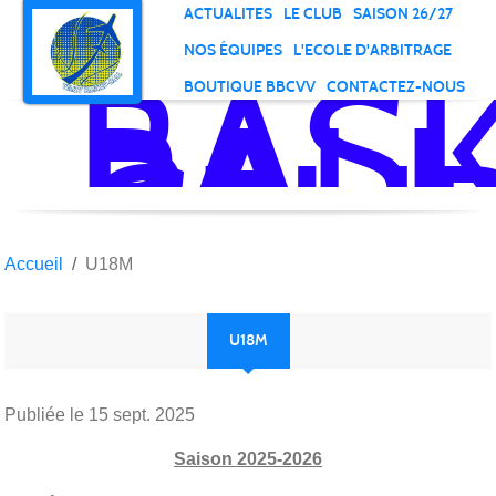
Panneau de gestion des cookies
ACTUALITES
LE CLUB
SAISON 26/27
NOS ÉQUIPES
L'ECOLE D'ARBITRAGE
BAS
BOUTIQUE BBCVV
CONTACTEZ-NOUS
BALL
CLU
DE
VELI
VIL
Accueil
U18M
U18M
Publiée le
15 sept. 2025
Saison 2025-2026